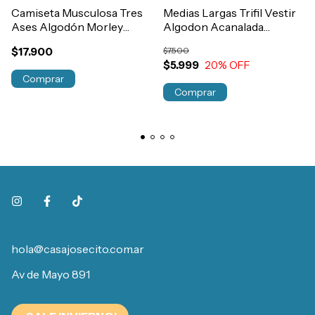
Camiseta Musculosa Tres
Medias Largas Trifil Vestir
Ases Algodón Morley
Algodon Acanalada
Elastizada Hombre Art.73
Hombre Art.7013
$17.900
$7.500
$5.999
20
% OFF
Comprar
Comprar
hola@casajosecito.com.ar
Av de Mayo 891