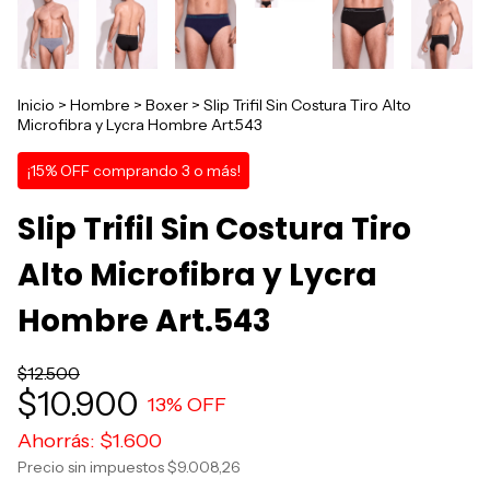
Inicio
>
Hombre
>
Boxer
>
Slip Trifil Sin Costura Tiro Alto
Microfibra y Lycra Hombre Art.543
¡15% OFF comprando 3 o más!
Slip Trifil Sin Costura Tiro
Alto Microfibra y Lycra
Hombre Art.543
$12.500
$10.900
13
% OFF
Ahorrás:
$1.600
Precio sin impuestos
$9.008,26