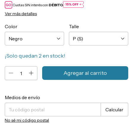
Cuotas SIN interés con
DÉBITO
Ver más detalles
Color
Talle
¡Solo quedan
2
en stock!
Entregas para el CP:
Cambiar CP
Medios de envío
Calcular
No sé mi código postal