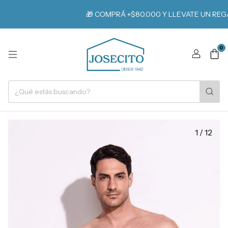
🎁 COMPRÁ +$80.000 Y LLEVATE UN REGAL
0
1
/
12