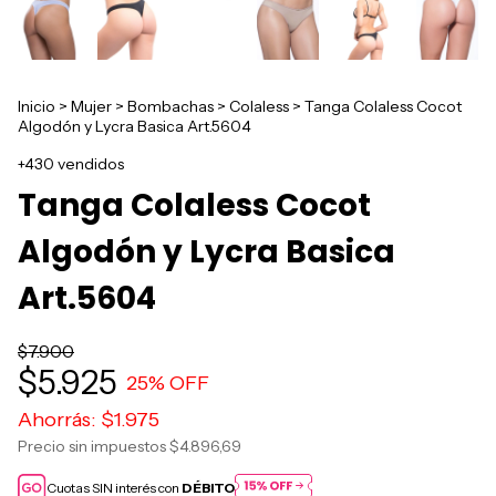
Inicio
>
Mujer
>
Bombachas
>
Colaless
>
Tanga Colaless Cocot
Algodón y Lycra Basica Art.5604
+430 vendidos
Tanga Colaless Cocot
Algodón y Lycra Basica
Art.5604
$7.900
$5.925
25
% OFF
Ahorrás:
$1.975
Precio sin impuestos
$4.896,69
Cuotas SIN interés con
DÉBITO