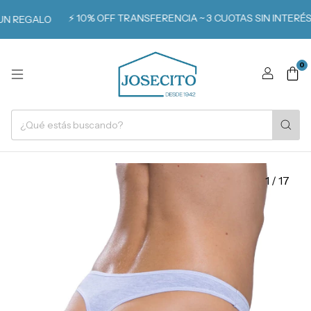
⚡️ 10% OFF TRANSFERENCIA ~ 3 CUOTAS SIN INTERÉS
 REGALO
0
1
/
17