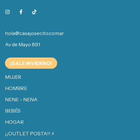
hola@casajosecito.com.ar
Av de Mayo 891
¡SALE INVIERNO!
MUJER
HOMBRE
NENE - NENA
BEBÉS
HOGAR
¡¡OUTLET POSTA!! ⚡️