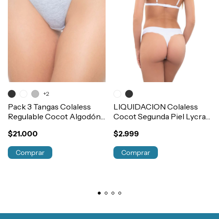
+2
Pack 3 Tangas Colaless
LIQUIDACION Colaless
Regulable Cocot Algodón
Cocot Segunda Piel Lycra
y Lycra Con Elastico
No Marca Corte Laser
$21.000
$2.999
Art.5606
Art.6194
Comprar
Comprar