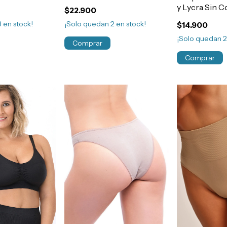
rt.365
Aro T100-125 Art.2002
y Lycra Sin C
$22.900
Falso Aro Bre
3
en stock!
¡Solo quedan
2
en stock!
$14.900
Regulable Ar
¡Solo quedan
Comprar
Comprar