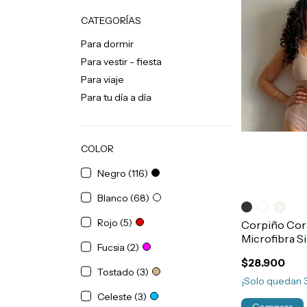
CATEGORÍAS
Para dormir
Para vestir - fiesta
Para viaje
Para tu día a día
COLOR
Negro (116)
Blanco (68)
Rojo (5)
Corpiño Cor
Microfibra Si
Fucsia (2)
Art.362
$28.900
Tostado (3)
¡Solo quedan
Celeste (3)