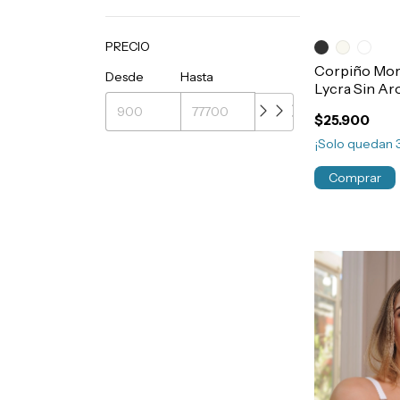
PRECIO
Corpiño Mora
Desde
Hasta
Lycra Sin Ar
TALLE ESPE
$25.900
SIZE Art.1881
¡Solo quedan
Comprar