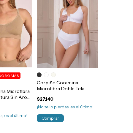
O 3 O MÁS
Corpiño Coramina
Microfibra Doble Tela
ha Microfibra
Abertura Broche Frontal
tura Sin Aro
$27.140
90 al 120 Art.367
.1707
¡No te lo pierdas, es el último!
s, es el último!
Comprar