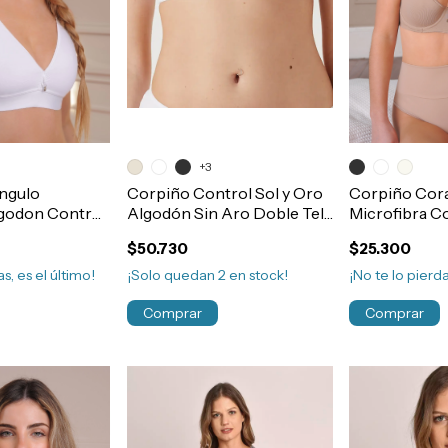
+3
angulo
Corpiño Control Sol y Oro
Corpiño Cor
godon Control
Algodón Sin Aro Doble Tela
Microfibra C
e Tela T90/120
Art.46131
Doble Tela C
$50.730
$25.300
s, es el último!
¡Solo quedan
2
en stock!
¡No te lo pierda
Comprar
Comprar