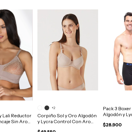
+2
Pack 3 Boxer
Algodón y Ly
 Lali Reductor
Corpiño Sol y Oro Algodón
Costura Elas
ncaje Sin Aro
y Lycra Control Con Aro
$28.900
Art.12050
t.2001
Doble Tela Art.46133
$49.550