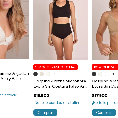
10%
COMPRANDO 3 O MÁS
10%
COMPRAND
amina Algodon
+1
+1
 Aro y Base
Corpiño Aretha Microfibra
Corpiño Aret
90/120 Art.461
Lycra Sin Costura Falso Aro
Lycra Sin Cos
Espalda Deportiva Art.608
No Marca Art
2
en stock!
$19.900
$17.900
¡No te lo pierdas, es el último!
¡No te lo pierda
Comprar
Comprar