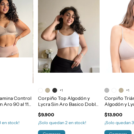
+1
+1
amina Control
Corpiño Top Algodón y
Corpiño Triá
n Aro 90 al 115
Lycra Sin Aro Basico Doble
Algodón y Ly
Tela T85-110 Art.5700
Basico Art.5
$9.900
$13.900
3
en stock!
¡Solo quedan
2
en stock!
¡Solo quedan