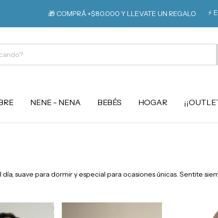
⚡️ EXTRA 15% 
🎁 COMPRÁ +$80.000 Y LLEVATE UN REGALO
BRE
NENE - NENA
BEBÉS
HOGAR
¡¡OUTLET
ía, suave para dormir y especial para ocasiones únicas. Sentite sie