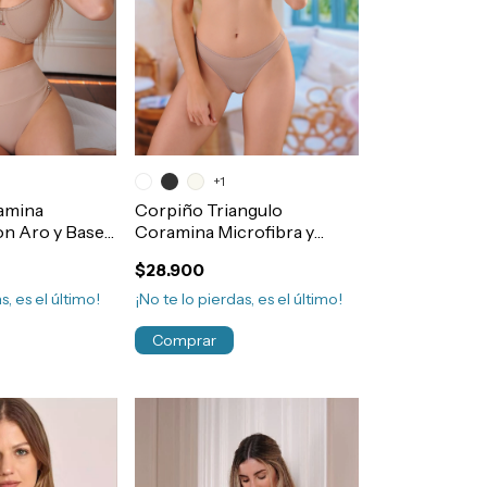
+1
amina
Corpiño Triangulo
on Aro y Base
Coramina Microfibra y
omfort Art.368
Lycra Sin Aro Taza Soft
$28.900
Art.1007
s, es el último!
¡No te lo pierdas, es el último!
Comprar