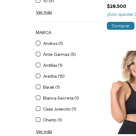
10 (5)
Doble Tela A
$28.500
Ver más
¡Solo quedan
Comprar
MARCA
Andros (1)
Ante Garmaz (5)
Antillas (1)
Aretha (15)
Barak (1)
Bianca Secreta (1)
Casa Josecito (1)
Cheito (1)
Ver más