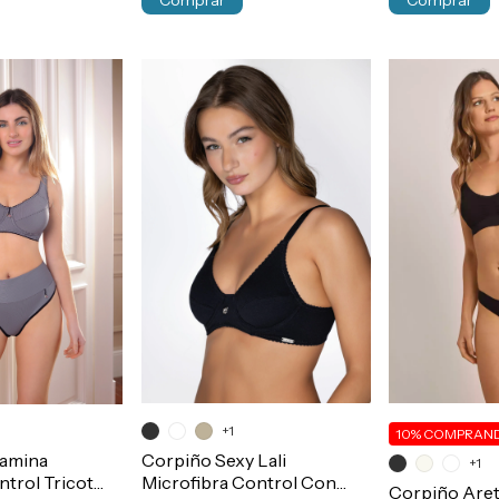
Comprar
Comprar
+1
10%
COMPRAND
amina
Corpiño Sexy Lali
+1
trol Tricot
Microfibra Control Con
Corpiño Aret