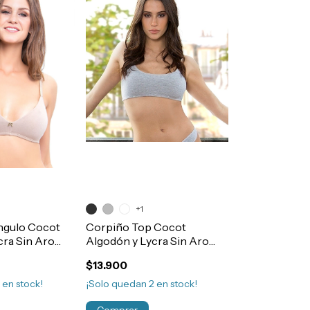
+1
ngulo Cocot
Corpiño Top Cocot
cra Sin Aro
Algodón y Lycra Sin Aro
842
Basico Art.5667
$13.900
3
en stock!
¡Solo quedan
2
en stock!