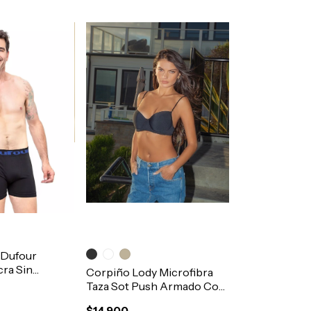
 Dufour
cra Sin
Corpiño Lody Microfibra
tico Suave
Taza Sot Push Armado Con
Base y Aro Art.5155
$14.900