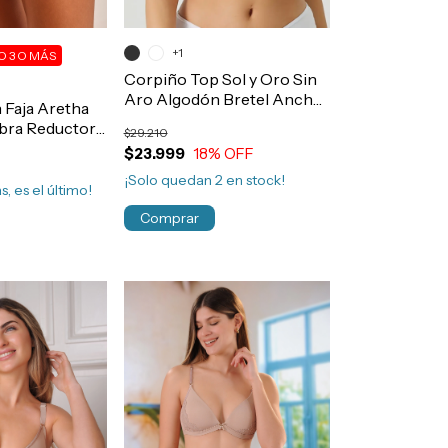
+1
 3 O MÁS
Corpiño Top Sol y Oro Sin
Aro Algodón Bretel Ancho
 Faja Aretha
Art.45992
ibra Reductora
$29.210
n Costura
$23.999
18
% OFF
rt.643
¡Solo quedan
2
en stock!
s, es el último!
Comprar