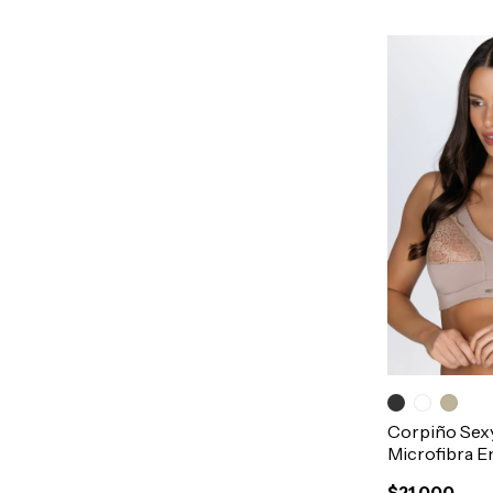
Corpiño Sexy
Microfibra E
T100-125 Ar
$21.000