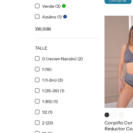
Comprar
Verde (3)
Azulino (1)
Ver más
TALLE
0 (recien Nacido) (2)
1 (16)
1 (1-3m) (3)
1 (35-39) (1)
1 (85) (1)
1/2 (1)
Corpiño Cor
2 (23)
Reductor Con