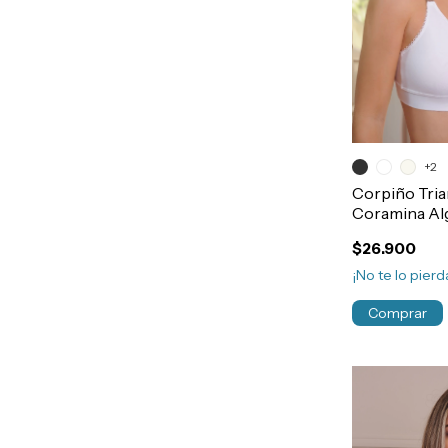
+2
Corpiño Tri
Coramina Al
Sin Aro Dobl
$26.900
Art.462
¡No te lo pierda
Comprar