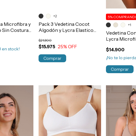
+2
5%
COMPRANDO
 Microfibra y
Pack 3 Vedetina Cocot
+1
o Sin Costura
Algodón y Lycra Elastico
Vedetina Con
CIAL PLUS
Envivado Suave Art.5600
Lycra Microf
$21.300
Modelante Si
$15.975
25
% OFF
3
en stock!
$14.900
Post Parto A
¡No te lo pierda
Comprar
Comprar