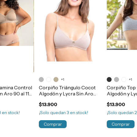
+1
+1
amina Control
Corpiño Triángulo Cocot
Corpiño Top
n Aro 90 al 115
Algodón y Lycra Sin Aro
Algodón y Ly
Basico Art.5842
Basico Art.5
$13.900
$13.900
3
en stock!
¡Solo quedan
3
en stock!
¡Solo quedan
Comprar
Comprar