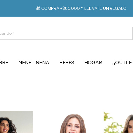
⚡️ EXTRA 1
🎁 COMPRÁ +$80.000 Y LLEVATE UN REGALO
BRE
NENE - NENA
BEBÉS
HOGAR
¡¡OUTLET