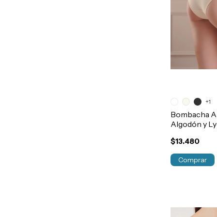
+1
Bombacha Al
Algodón y Ly
Refuerzo Ab
$13.480
Art.372
Comprar