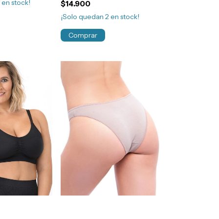
2
en stock!
$14.900
Regulable Art.607
¡Solo quedan
2
en stock!
Comprar