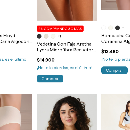
+1
5%
COMPRANDO 3 O MÁS
s Floyd
Bombacha Col
+1
 Caña Algodón
Coramina Alg
Vedetina Con Faja Aretha
rt.60
Post Parto R
Lycra Microfibra Reductora
$13.480
Abdominal Ar
Modelante Sin Costura
s, es el último!
¡No te lo pierda
$14.900
Post Parto Art.643
¡No te lo pierdas, es el último!
Comprar
Comprar