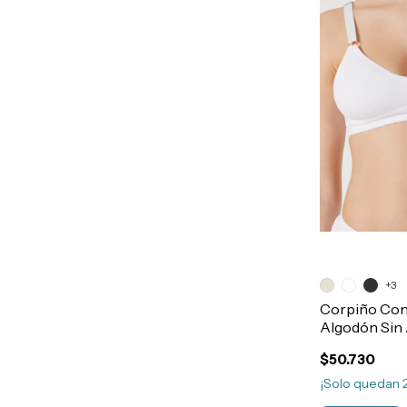
+3
Corpiño Cont
Algodón Sin 
Art.46131
$50.730
¡Solo quedan