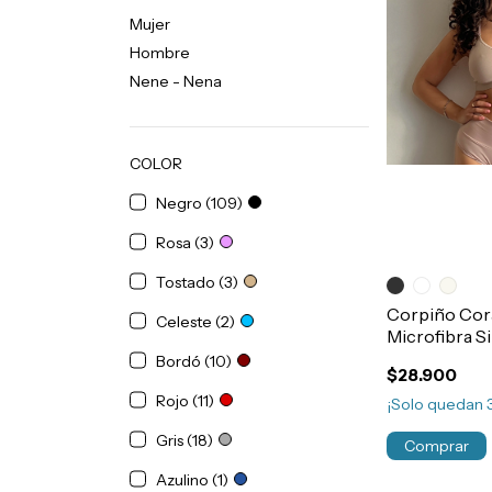
Mujer
Hombre
Nene - Nena
COLOR
Negro (109)
Rosa (3)
Tostado (3)
Corpiño Cor
Celeste (2)
Microfibra Si
Art.362
Bordó (10)
$28.900
Rojo (11)
¡Solo quedan
Gris (18)
Comprar
Azulino (1)