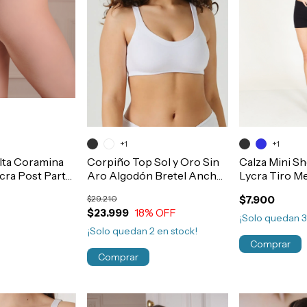
+1
+1
ta Coramina
Corpiño Top Sol y Oro Sin
Calza Mini S
cra Post Parto
Aro Algodón Bretel Ancho
Lycra Tiro M
dominal
Art.45992
Art.21222
$29.210
$7.900
$23.999
18
% OFF
¡Solo quedan
¡Solo quedan
2
en stock!
Comprar
Comprar