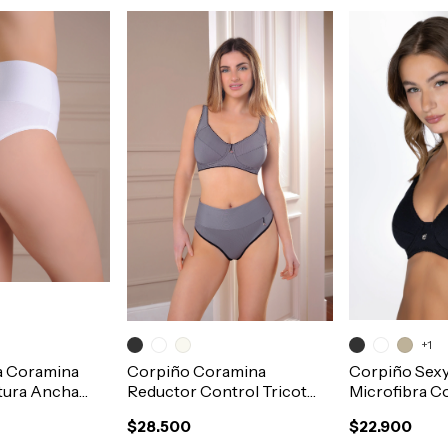
+1
a Coramina
Corpiño Coramina
Corpiño Sexy
tura Ancha
Reductor Control Tricot
Microfibra C
80
Doble Tela Art.365
Aro T100-125
$28.500
$22.900