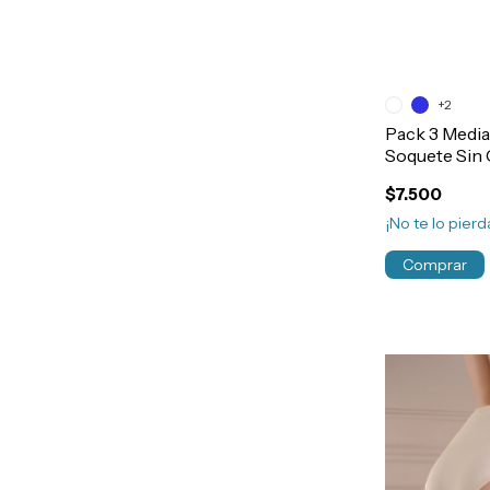
+2
Pack 3 Media
Soquete Sin
Liso Niños A
$7.500
¡No te lo pierda
Comprar