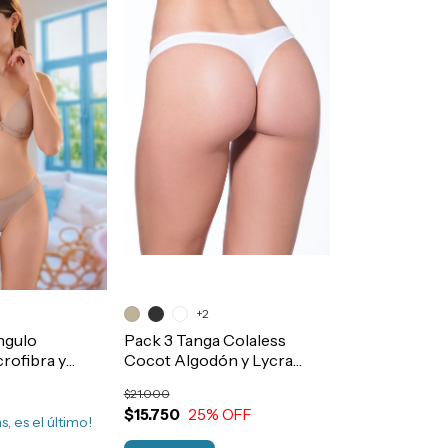
+2
ngulo
Pack 3 Tanga Colaless
rofibra y
Cocot Algodón y Lycra
 Taza Soft
Basica Art.5604
$21.000
$15.750
25
% OFF
s, es el último!