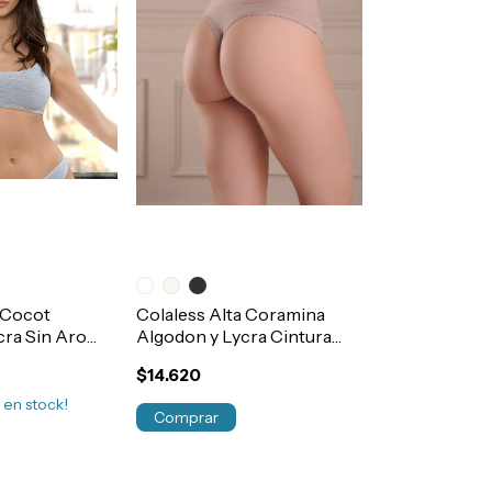
 Cocot
Colaless Alta Coramina
cra Sin Aro
Algodon y Lycra Cintura
667
Ancha Art.379
$14.620
2
en stock!
Comprar