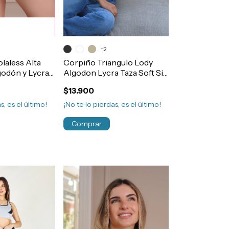
+2
aless Alta
Corpiño Triangulo Lody
odón y Lycra
Algodon Lycra Taza Soft Sin
efuerzo
Aro Art.939
$13.900
t.373
s, es el último!
¡No te lo pierdas, es el último!
Comprar