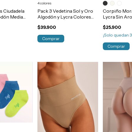
4 colores
s Ciudadela
Pack 3 Vedetina Sol y Oro
Corpiño Mora
odón Media
Algodón y Lycra Colores
Lycra Sin Aro
Art.4720
Moda Con Estuche De
TALLE ESPE
$39.900
$25.900
Regalo
SIZE Art.1881
¡Solo quedan
Comprar
Comprar