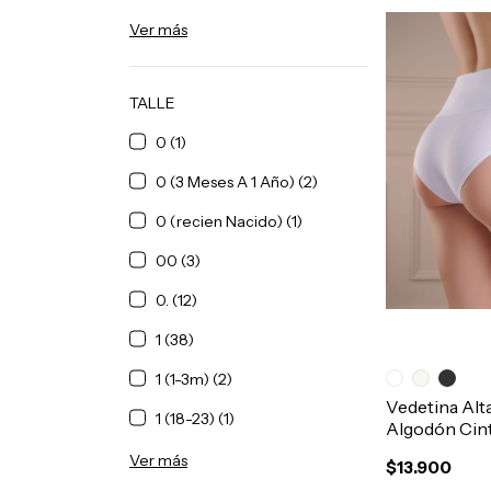
Ver más
TALLE
0 (1)
0 (3 Meses A 1 Año) (2)
0 (recien Nacido) (1)
00 (3)
0. (12)
1 (38)
1 (1-3m) (2)
Vedetina Alt
1 (18-23) (1)
Algodón Cin
Doble Art.3
Ver más
$13.900