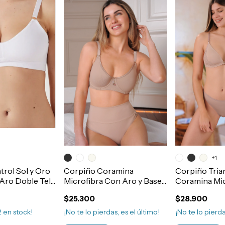
+1
rol Sol y Oro
Corpiño Coramina
Corpiño Tria
Aro Doble Tela
Microfibra Con Aro y Base
Coramina Mic
Doble Tela Comfort Art.368
Lycra Sin Aro
$25.300
$28.900
Art.1007
2
en stock!
¡No te lo pierdas, es el último!
¡No te lo pierda