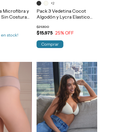
+2
 Microfibra y
Pack 3 Vedetina Cocot
 Sin Costura
Algodón y Lycra Elastico
CIAL PLUS
Envivado Suave Art.5600
$21.300
$15.975
25
% OFF
3
en stock!
Comprar