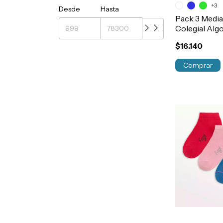
+3
Desde
Hasta
Pack 3 Media
Colegial Alg
Caña T1 al 5 
$16.140
Comprar