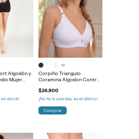
+2
hort Algodón y
Corpiño Triangulo
edio Mujer
Coramina Algodon Control
Sin Aro Doble Tela T90/120
$26.900
Art.462
3
en stock!
¡No te lo pierdas, es el último!
Comprar