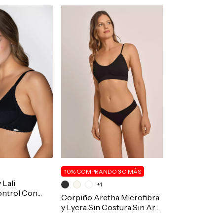
10%
COMPRANDO 3 O MÁS
 Lali
+1
ontrol Con
Corpiño Aretha Microfibra
 Art.2002
y Lycra Sin Costura Sin Aro
Falso Aro Bretel Fino