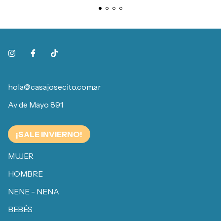
hola@casajosecito.com.ar
Av de Mayo 891
¡SALE INVIERNO!
MUJER
HOMBRE
NENE - NENA
BEBÉS