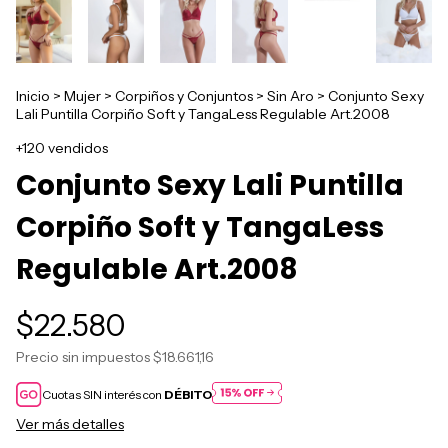
Inicio
>
Mujer
>
Corpiños y Conjuntos
>
Sin Aro
>
Conjunto Sexy
Lali Puntilla Corpiño Soft y TangaLess Regulable Art.2008
+120 vendidos
Conjunto Sexy Lali Puntilla
Corpiño Soft y TangaLess
Regulable Art.2008
$22.580
Precio sin impuestos
$18.661,16
Cuotas SIN interés con
DÉBITO
Ver más detalles