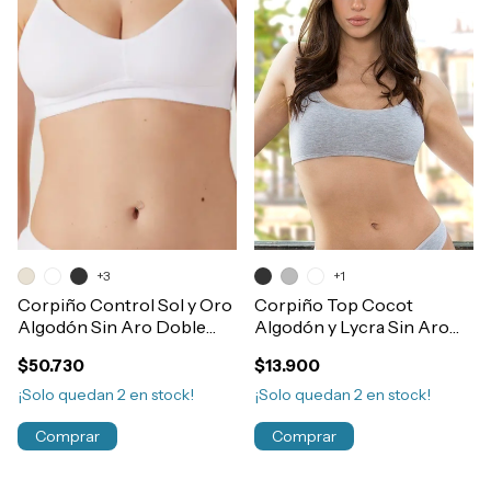
+3
+1
Corpiño Control Sol y Oro
Corpiño Top Cocot
Algodón Sin Aro Doble
Algodón y Lycra Sin Aro
Tela Art.46131
Basico Art.5667
$50.730
$13.900
¡Solo quedan
2
en stock!
¡Solo quedan
2
en stock!
Comprar
Comprar