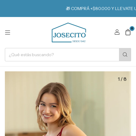
🎁 COMPRÁ +$80.000 Y LLEVATE UN R
0
1
/
8