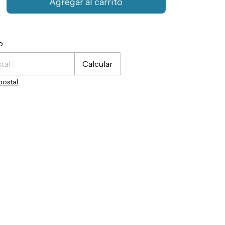
CP:
Cambiar CP
o
Calcular
postal