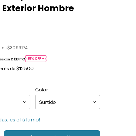
o Exterior Hombre
stos
$30.991,74
rés con
DÉBITO
terés de
$12.500
Color
das, es el último!