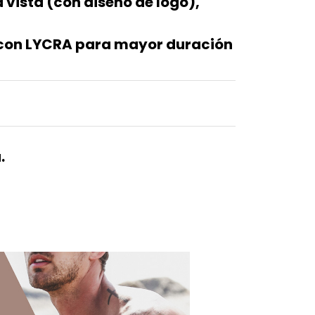
a vista (con diseño de logo),
a con LYCRA para mayor duración
.