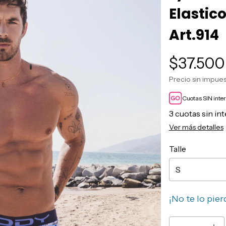
Elastic
Art.914
$37.500
Precio sin impue
Cuotas SIN inte
3
cuotas sin in
Ver más detalles
Talle
¡No te lo pier