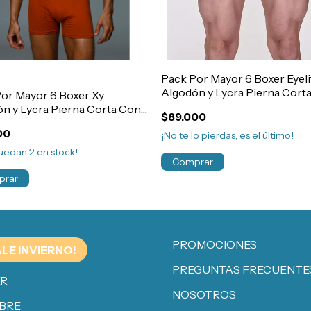
Pack Por Mayor 6 Boxer Eyeli
Algodón y Lycra Pierna Cort
or Mayor 6 Boxer Xy
Elastico Exterior Hombre Art
n y Lycra Pierna Corta Con
$89.000
co Exterior Liso Art.1387
00
¡No te lo pierdas, es el último!
quedan
2
en stock!
Comprar
prar
PROMOCIONES
ALE INVIERNO!
PREGUNTAS FRECUENTE
ER
NOSOTROS
BRE