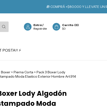
🎁 COMPRÁ +$80.000 Y LLEVATE UN REGALO
Entrá
/
Carrito
(
0
)
Registráte
$0
 POSTA!! ⚡️
>
Boxer
>
Pierna Corta
>
Pack 3 Boxer Lody
tampado Moda Elastico Exterior Hombre Art.914
Boxer Lody Algodón
Estampado Moda