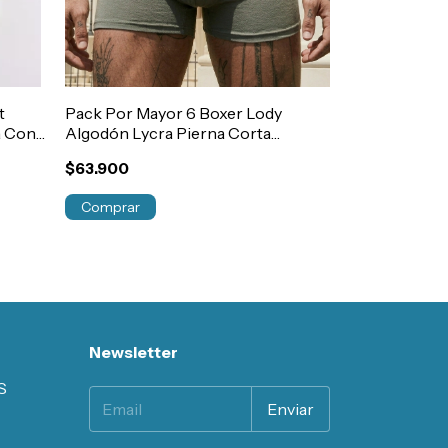
t
Pack Por Mayor 6 Boxer Lody
+2
a Con
Algodón Lycra Pierna Corta
Boxer Xy PI
.525
Hombre Art.742
Lycra Con Ela
$63.900
Art.1387
$14.900
Comprar
¡Solo quedan
2
Comprar
Newsletter
S