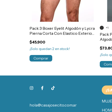
godón Lycra
Pack 3 Boxer Eyelit Algodón y Lycra
+1
Exterior
Pierna Corta Con Elastico Exterior
Pack P
Hombre Art.525
Algodó
$45.900
Elasti
$73.8
¡Solo quedan
2
en stock!
¡Solo 
Comprar
Com
¡S
MUJ
hola@casajosecito.com.ar
HOM