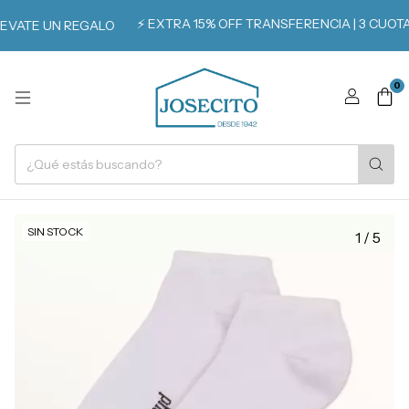
⚡️ EXTRA 15% OFF TRANSFERENCIA | 3 CUOTAS SIN
E UN REGALO
0
SIN STOCK
1
/
5