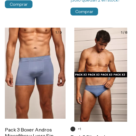
¡Solo quedan
2
en stock!
Comprar
Comprar
1
/
9
1
/
8
Pack 3 Boxer Andros
+1
Microfibra y Lycra Sin