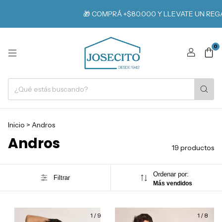
🎁 COMPRÁ +$80.000 Y LLEVATE UN REGALO
0
Inicio
>
Andros
Andros
19 productos
Ordenar por:
Filtrar
Más vendidos
1
/
9
1
/
8