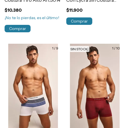
Costura Tiro Alto Art.5014
Con Lycra Sin Costura
Art.5009
$10.380
$11.900
¡No te lo pierdas, es el último!
Comprar
Comprar
1
/
9
1
/
10
SIN STOCK