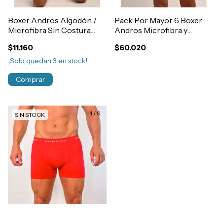
Boxer Andros Algodón /
Pack Por Mayor 6 Boxer
Microfibra Sin Costura
Andros Microfibra y
Multi Rayado Art.5244/45
Algodón Rayado Sin
$11.160
$60.020
Costura Art.5244
¡Solo quedan
3
en stock!
Comprar
1
/
9
SIN STOCK