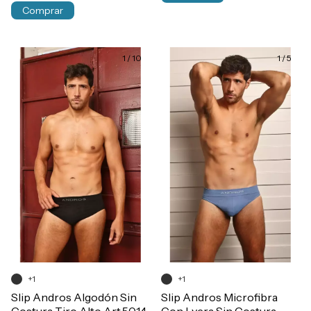
Comprar
1
/
10
1
/
5
+1
+1
Slip Andros Algodón Sin
Slip Andros Microfibra