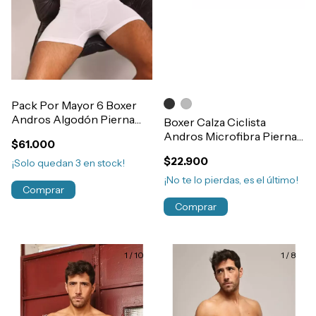
Pack Por Mayor 6 Boxer
Andros Algodón Pierna
Boxer Calza Ciclista
Larga Sin Costura Art.5015
Andros Microfibra Pierna
$61.000
Larga Deportivo Art.5382
$22.900
¡Solo quedan
3
en stock!
¡No te lo pierdas, es el último!
Comprar
Comprar
1
/
10
1
/
8