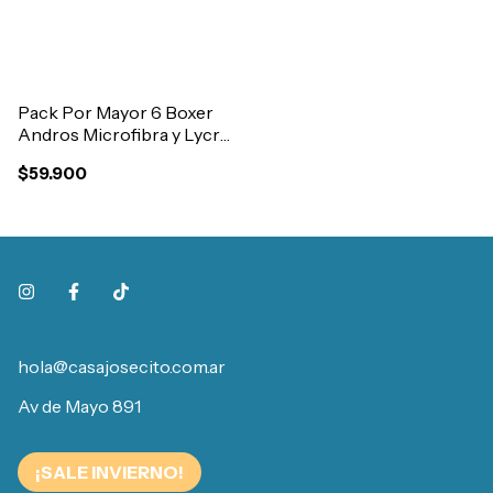
Pack Por Mayor 6 Boxer
Andros Microfibra y Lycra
Sin Costura Al Cuerpo
$59.900
Art.5090
hola@casajosecito.com.ar
Av de Mayo 891
¡SALE INVIERNO!