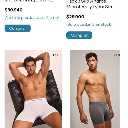
Pack 3 Slip Andros
Costura Cool Touch
Microfibra y Lycra Sin
$30.940
Art.5090
Costura Art.5009
$29.900
¡No te lo pierdas, es el último!
¡Solo quedan
3
en stock!
Comprar
Comprar
1
/
7
1
/
8