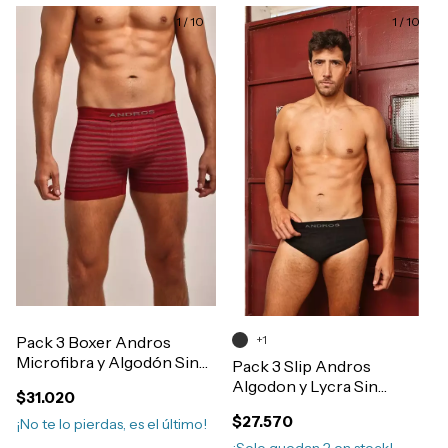
1
/
10
1
/
10
Pack 3 Boxer Andros
+1
Microfibra y Algodón Sin
Pack 3 Slip Andros
Costura Rayado Art.5244
Algodon y Lycra Sin
$31.020
Costura Liso Art.5014
$27.570
¡No te lo pierdas, es el último!