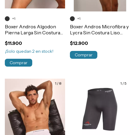
+1
+1
Boxer Andros Algodon
Boxer Andros Microfibra y
Pierna Larga Sin Costura
Lycra Sin Costura Liso
Liso Art.5015
Art.5010
$11.900
$12.900
¡Solo quedan
2
en stock!
Comprar
Comprar
1
/
8
1
/
5