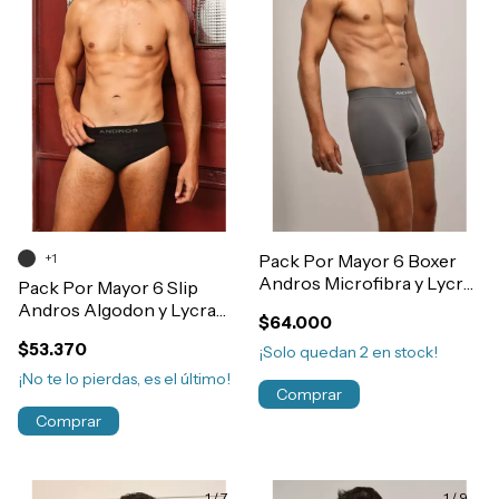
+1
Pack Por Mayor 6 Boxer
Andros Microfibra y Lycra
Pack Por Mayor 6 Slip
Sin Costura Art.5010
Andros Algodon y Lycra
$64.000
Sin Costura Liso Art.5014
$53.370
¡Solo quedan
2
en stock!
¡No te lo pierdas, es el último!
Comprar
Comprar
1
/
7
1
/
9