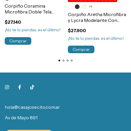
Corpiño Coramina
+1
Microfibra Doble Tela
Corpiño Aretha Microfibra
Abertura Broche Frontal
y Lycra Modelante Con
$27.140
90 al 120 Art.367
Broche Delantero Sin
¡No te lo pierdas, es el último!
$27.900
Costura Art.840
¡No te lo pierdas, es el último!
Comprar
Comprar
hola@casajosecito.com.ar
Av de Mayo 891