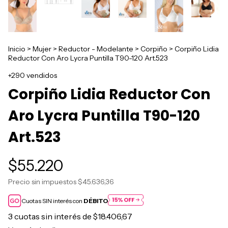
Inicio
>
Mujer
>
Reductor - Modelante
>
Corpiño
>
Corpiño Lidia
Reductor Con Aro Lycra Puntilla T90-120 Art.523
+290 vendidos
Corpiño Lidia Reductor Con
Aro Lycra Puntilla T90-120
Art.523
$55.220
Precio sin impuestos
$45.636,36
Cuotas SIN interés con
DÉBITO
3
cuotas sin interés de
$18.406,67