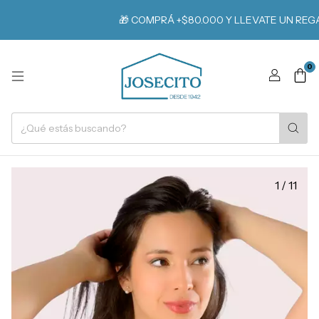
🎁 COMPRÁ +$80.000 Y LLEVATE UN REGAL
0
1
/
11