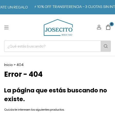
⚡️ 10% OFF TRANSFERENCIA ~ 3 CUOTAS SIN INT
ATE UN REGALO
0
Inicio
>
404
Error - 404
La página que estás buscando no
existe.
Quizás te interesen los siguientes productos.