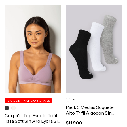
+1
15%
COMPRANDO 3 O MÁS
Pack 3 Medias Soquete
+1
Alto Trifil Algodon Sin
Corpiño Top Escote Trifil
Toalla Art.7686
Taza Soft Sin Aro Lycra Sin
$11.900
Costura Art.3294