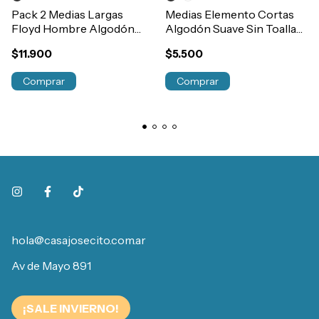
Pack 2 Medias Largas
Medias Elemento Cortas
Floyd Hombre Algodón
Algodón Suave Sin Toalla
Con Toalla Deportivas
Art.102
$11.900
$5.500
Art.1408
Comprar
Comprar
hola@casajosecito.com.ar
Av de Mayo 891
¡SALE INVIERNO!