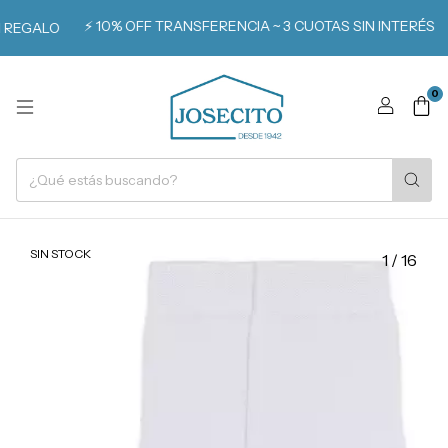
⚡️ 10% OFF TRANSFERENCIA ~ 3 CUOTAS SIN INTERÉS
REGALO
0
SIN STOCK
1
/
16