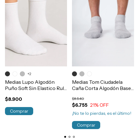
+2
Medias Lupo Algodón
Medias Tom Ciudadela
Puño Soft Sin Elastico Rulo
Caña Corta Algodón Base
Hombre Art.1275
Toalla Art.6432
$8.900
$8.540
$6.755
21
% OFF
Comprar
¡No te lo pierdas, es el último!
Comprar