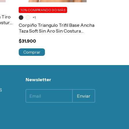
10%
COMPRANDO 3 O MÁS
15%
COMPRANDO
 Tiro
+1
+1
ostura
Corpiño Triangulo Trifil Base Ancha
Vedetina Biki
Taza Soft Sin Aro Sin Costura
Microfibra y 
Art.6236
Art.633
$31.900
$12.900
Comprar
Comprar
Newsletter
S