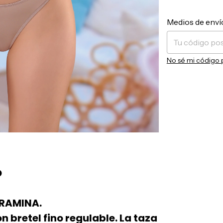
Entregas para el 
Medios de enví
No sé mi código 
O
RAMINA.
n bretel fino regulable. La taza