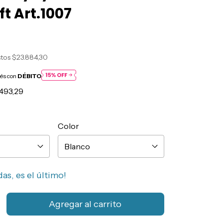
ft Art.1007
stos
$23.884,30
rés con
DÉBITO
.493,29
Color
das, es el último!