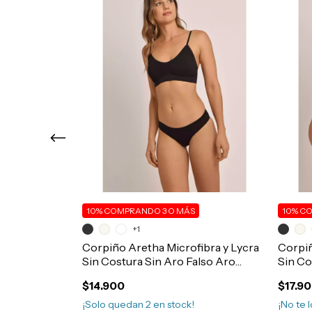
10%
COMPRANDO 3 O MÁS
10%
CO
ntrol
+1
al 115 Art.362
Corpiño Aretha Microfibra y Lycra
Corpiñ
Sin Costura Sin Aro Falso Aro
Sin Co
Bretel Fino Regulable Art.607
Art.17
$14.900
$17.9
¡Solo quedan
2
en stock!
¡No te l