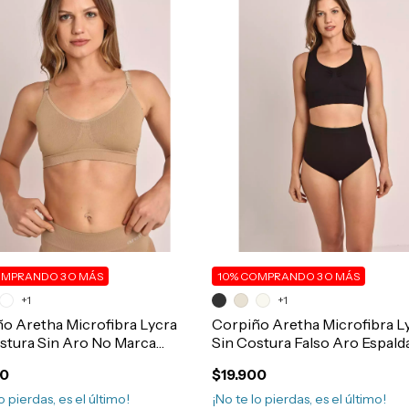
MPRANDO 3 O MÁS
10%
COMPRANDO 3 O MÁS
+1
+1
o Aretha Microfibra Lycra
Corpiño Aretha Microfibra L
stura Sin Aro No Marca
Sin Costura Falso Aro Espald
07
Deportiva Art.608
00
$19.900
o pierdas, es el último!
¡No te lo pierdas, es el último!