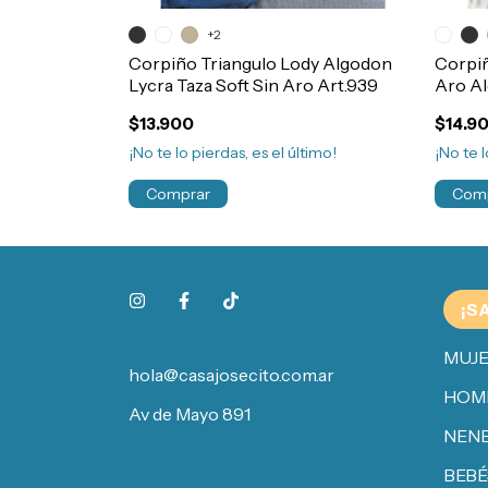
+2
o Taza Soft
Corpiño Triangulo Lody Algodon
Corpiñ
jer Art.701
Lycra Taza Soft Sin Aro Art.939
Aro Al
$13.900
$14.9
¡No te lo pierdas, es el último!
¡No te l
Comprar
Com
¡S
MUJ
hola@casajosecito.com.ar
HOM
Av de Mayo 891
NENE
BEBÉ