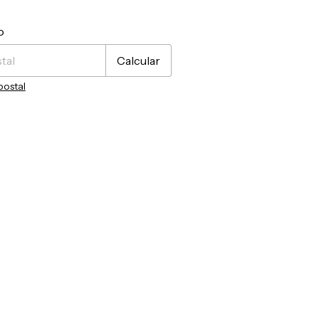
CP:
Cambiar CP
o
Calcular
postal