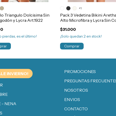
+1
o Triangulo Dolcisima Sin
Pack 3 Vedetina Bikini Aretha
godón y Lycra Art.1922
Alto Microfibra y Lycra Sin C
Art.633
00
$31.000
o pierdas, es el último!
¡Solo quedan
2
en stock!
prar
Comprar
PROMOCIONES
ALE INVIERNO!
PREGUNTAS FRECUENTE
ER
NOSOTROS
BRE
ENVIOS
 - NENA
CONTACTO
S