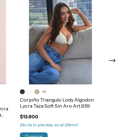
+2
Corpiño Triangulo Lody Algodon
Corpiño Devil
Lycra Taza Soft Sin Aro Art.939
Taza Soft Con
ycra
a
$13.900
$52.500
$45.000
14
%
¡No te lo pierdas, es el último!
¡Solo quedan
2
Comprar