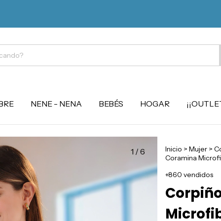
BRE
NENE - NENA
BEBÉS
HOGAR
¡¡OUTLET
Inicio
>
Mujer
>
Co
1
/
6
Coramina Microfib
+860 vendidos
Corpiño
Microfi