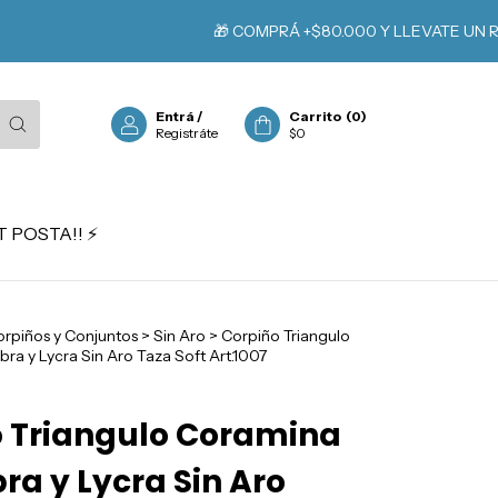
🎁 COMPRÁ +$80.000 Y LLEVATE UN REGALO
Entrá
/
Carrito
(
0
)
Registráte
$0
 POSTA!! ⚡️
rpiños y Conjuntos
>
Sin Aro
>
Corpiño Triangulo
ra y Lycra Sin Aro Taza Soft Art.1007
 Triangulo Coramina
bra y Lycra Sin Aro